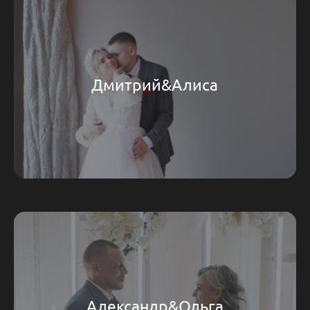
Дмитрий&Алиса
Александр&Ольга